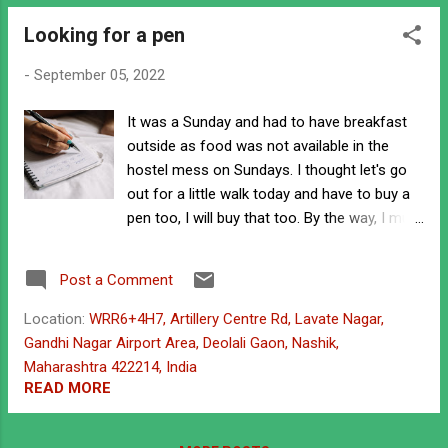
o
Looking for a pen
s
t
-
September 05, 2022
s
It was a Sunday and had to have breakfast
outside as food was not available in the
hostel mess on Sundays. I thought let's go
out for a little walk today and have to buy a
pen too, I will buy that too. By the way, I must
have come to that city only for about two
months and due to work I could not get out
Post a Comment
of my room much. Although most of my
work is done on the laptop for searching and
Location:
WRR6+4H7, Artillery Centre Rd, Lavate Nagar,
typing, but I also have a habit of writing with
Gandhi Nagar Airport Area, Deolali Gaon, Nashik,
a pen from the very beginning. That's why
Maharashtra 422214, India
there was a need to buy a new pen that day.
READ MORE
Thought I would buy a pen along with having
breakfast and go for a little walk. I went out