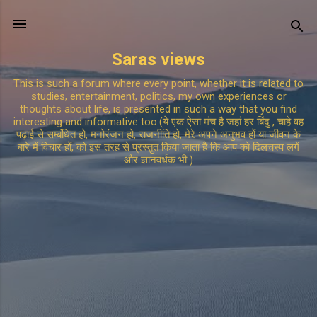
Skip to main content
Saras views
This is such a forum where every point, whether it is related to
studies, entertainment, politics, my own experiences or
thoughts about life, is presented in such a way that you find
interesting and informative too.(ये एक ऐसा मंच है जहां हर बिंदु , चाहे वह
पढ़ाई से सम्बंधित हो, मनोरंजन हो, राजनीति हो, मेरे अपने अनुभव हों या जीवन के
बारे में विचार हों, को इस तरह से प्रस्तुत किया जाता है कि आप को दिलचस्प लगें
और ज्ञानवर्धक भी )