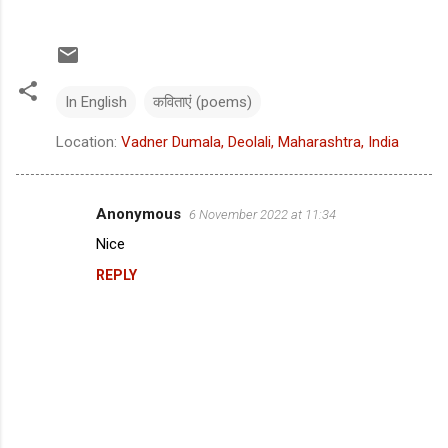
In English
कविताएं (poems)
Location:
Vadner Dumala, Deolali, Maharashtra, India
Anonymous
6 November 2022 at 11:34
C
Nice
o
REPLY
m
m
e
n
t
s