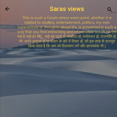
Skip to main content
Saras views
This is such a forum where every point, whether it is
related to studies, entertainment, politics, my own
experiences or thoughts about life, is presented in such a
way that you find interesting and informative too.(ये एक ऐसा
मंच है जहां हर बिंदु , चाहे वह पढ़ाई से सम्बंधित हो, मनोरंजन हो, राजनीति हो,
मेरे अपने अनुभव हों या जीवन के बारे में विचार हों, को इस तरह से प्रस्तुत
किया जाता है कि आप को दिलचस्प लगें और ज्ञानवर्धक भी )