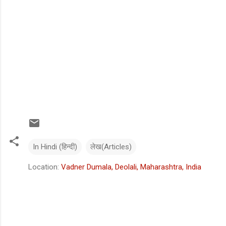
In Hindi (हिन्दी)
लेख(Articles)
Location:
Vadner Dumala, Deolali, Maharashtra, India
C
o
m