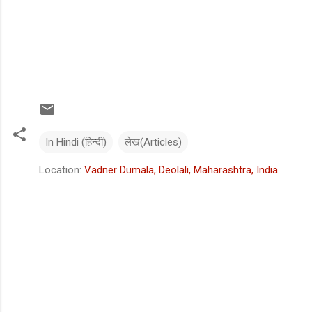
In Hindi (हिन्दी)
लेख(Articles)
Location:
Vadner Dumala, Deolali, Maharashtra, India
C
o
m
m
e
n